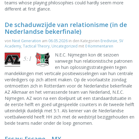
teams whose playing philosophies could hardly seem more
different at first glance.
De schaduwzijde van relationisme (in de
Nederlandse bekerfinale)
von
Next Generation
am
06.05.2026
in den Kategorien
Eredivisie
,
SV
Academy
,
Tactical Theory
,
Uncategorized
mit
0 Kommentaren
N.E.C. Nijmegen kon dit seizoen
5:1
vanwege hun relationistische patronen
en hun oplossingsstrategieën tegen
mandekkingen met verticale positiewisselingen van hun centrale
verdedigers op zich attent maken. Op de voorlaatste zondag
ontmoetten zich in Rotterdam voor de Nederlandse bekerfinale
AZ Alkmaar en het verrassende team van Nederland, N.E.C.
Nijmegen. AZ won na een doelpunt uit een standaardsituatie in
de eerste helft en goed uitgespeelde counters in de tweede helft
uiteindelijk duidelijk met 5:1. Als kenner van de Nederlandse
voetbalwereld heeft HH zich met de wedstrijd beziggehouden en
beide teams nader onder de loep genomen.
Essay: Escape – MX