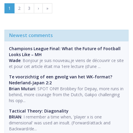
1
2
3
›
»
Newest comments
Champions League Final: What the Future of Football
Looks Like – MH
Wade
: Bonjour je suis nouveau,je viens de découvrir ce site
et pour cet article était ma 1ere lecture (d'une ...
Te voorzichtig of een gevolg van het WK-format?
Nederland-Japan 2:2
Brian Muturi
: SPOT ON!!! Brobbey for Depay, more runs in
behind, more courage from the Dutch, Gakpo challenging
his opp...
Tactical Theory: Diagonality
BRIAN
: I remember a time when, 'player x is one
dimensional' was used an insult. (Forward/attack and
Backward/de...