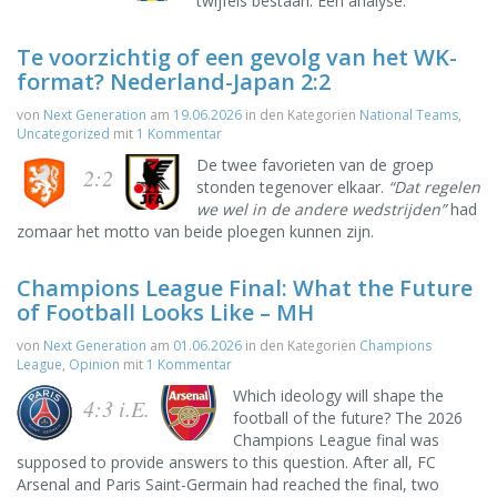
twijfels bestaan. Een analyse.
Te voorzichtig of een gevolg van het WK-
format? Nederland-Japan 2:2
von
Next Generation
am
19.06.2026
in den Kategorien
National Teams
,
Uncategorized
mit
1 Kommentar
De twee favorieten van de groep
2:2
stonden tegenover elkaar.
“Dat regelen
we wel in de andere wedstrijden”
had
zomaar het motto van beide ploegen kunnen zijn.
Champions League Final: What the Future
of Football Looks Like – MH
von
Next Generation
am
01.06.2026
in den Kategorien
Champions
League
,
Opinion
mit
1 Kommentar
Which ideology will shape the
4:3 i.E.
football of the future? The 2026
Champions League final was
supposed to provide answers to this question. After all, FC
Arsenal and Paris Saint-Germain had reached the final, two