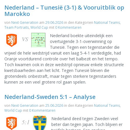
Nederland – Tunesië (3-1) & Vooruitblik op
Marokko
von
Next Generation
am
29.06.2026
in den Kategorien
National Teams
,
Team Portraits
,
World Cup
mit
0 Kommentaren
Nederland boekte uiteindelijk een
VS
overtuigende 3-1-overwinning op
Tunesië. Tegen een tegenstander die
vrijwel de hele wedstrijd vanuit een laag 5-4-1 verdedigde, had
Oranje voortdurend controle over het balbezit en het tempo.
Toch kwamen ook in deze wedstrijd opnieuw enkele structurele
kwetsbaarheden aan het licht. Tegen Tunesië bleven die
grotendeels onbestraft, maar tegen sterkere tegenstanders
kunnen ze een veel grotere rol gaan spelen.
Nederland-Sweden 5:1 – Analyse
von
Next Generation
am
25.06.2026
in den Kategorien
National Teams
,
World Cup
mit
0 Kommentaren
Nederland deed tegen Zweden veel
5:1
beter dan tegen Japan. Toch blijven er