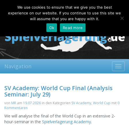
Sunday, 09.08.2026
We use cookies to ensure that we give you the best
About
Contact
FAQ
experience on our website. If you continue to use this site we
will assume that you are happy with it.
Ok
Read more
Navigation
Toggl
navig
SV Academy: World Cup Final (Analysis
Seminar: July 29)
von
MR
am
19.07.2026
in den Kategorien
SV Academy
,
World Cup
mit
0
Kommentaren
We will analyse the final of the World Cup in an extensive 2-
hour-seminar in the
Spielverlagerung Academy
.