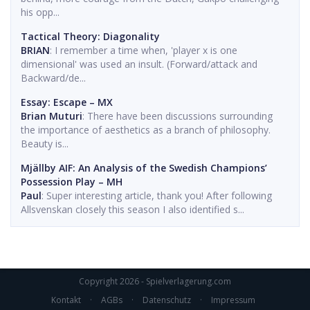
his opp...
Tactical Theory: Diagonality
BRIAN
: I remember a time when, 'player x is one
dimensional' was used an insult. (Forward/attack and
Backward/de...
Essay: Escape – MX
Brian Muturi
: There have been discussions surrounding
the importance of aesthetics as a branch of philosophy.
Beauty is...
Mjällby AIF: An Analysis of the Swedish Champions’
Possession Play – MH
Paul
: Super interesting article, thank you! After following
Allsvenskan closely this season I also identified s...
Copyright 2026 - Spielverlagerung.com
Kontakt
·
AGBs
·
Datenschutz
·
Impressum