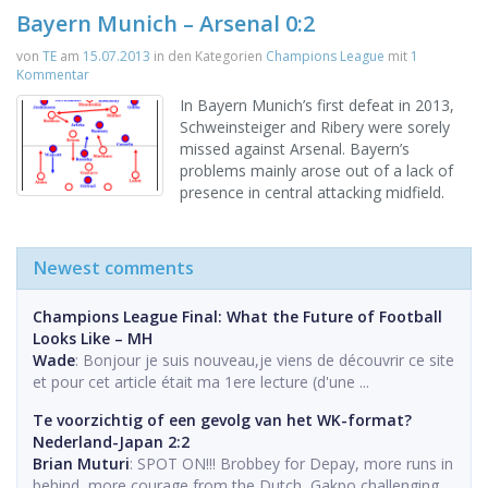
Bayern Munich – Arsenal 0:2
von
TE
am
15.07.2013
in den Kategorien
Champions League
mit
1
Kommentar
In Bayern Munich’s first defeat in 2013,
Schweinsteiger and Ribery were sorely
missed against Arsenal. Bayern’s
problems mainly arose out of a lack of
presence in central attacking midfield.
Newest comments
Champions League Final: What the Future of Football
Looks Like – MH
Wade
: Bonjour je suis nouveau,je viens de découvrir ce site
et pour cet article était ma 1ere lecture (d'une ...
Te voorzichtig of een gevolg van het WK-format?
Nederland-Japan 2:2
Brian Muturi
: SPOT ON!!! Brobbey for Depay, more runs in
behind, more courage from the Dutch, Gakpo challenging