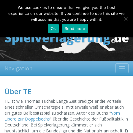
Friday, 07.08.2026
We use cookies to ensure that we give you the best
About
Contact
FAQ
experience on our website. If you continue to use this site we
will assume that you are happy with it.
Ok
Read more
Navigation
Toggl
navig
Über TE
TE ist wie Thomas Tuchel: Lange Zeit predigte er die Vorteile
eines schnellen Umschaltspiels, mittlerweile weiß er aber auch
ein gutes Ballbesitzspiel zu schätzen. Autor des Buchs "
Vom
Libero zur Doppelsechs
" über die Geschichte der Fußballtaktik in
Deutschland. Bei Spielverlagerung kümmert er sich
hauptsächlich um die Bundesliga und die Nationalmannschaft. Er