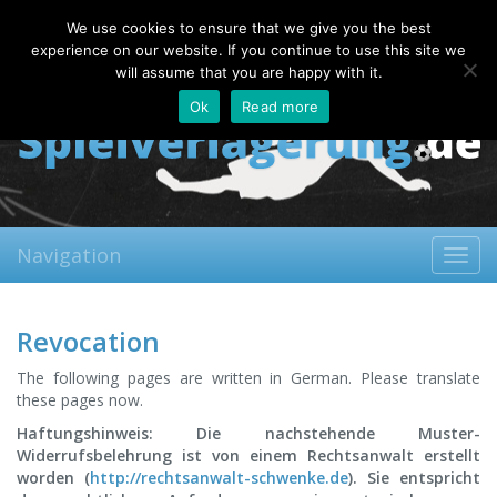
Sunday, 09.08.2026
We use cookies to ensure that we give you the best
About
Contact
FAQ
experience on our website. If you continue to use this site we
will assume that you are happy with it.
Ok
Read more
Navigation
Toggl
navig
Revocation
The following pages are written in German. Please translate
these pages now.
Haftungshinweis: Die nachstehende Muster-
Widerrufsbelehrung ist von einem Rechtsanwalt erstellt
worden (
http://rechtsanwalt-schwenke.de
). Sie entspricht