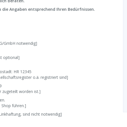
lich beraten.
n die Angaben entsprechend Ihren Bedürfnissen.
/UG/GmbH notwendig]
 optional]
ostadt: HR 12345
lschaftsregister o.ä. registriert sind]
9
 zugeteilt worden ist.]
en.
m Shop führen.]
inkhaftung, sind nicht notwendig]