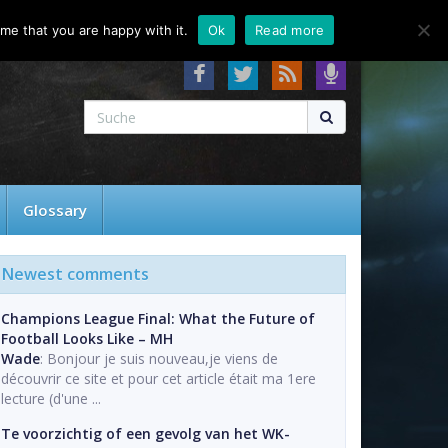
About
Contact
FAQ
me that you are happy with it.
Ok
Read more
Glossary
Newest comments
Champions League Final: What the Future of
Football Looks Like – MH
Wade
: Bonjour je suis nouveau,je viens de
découvrir ce site et pour cet article était ma 1ere
lecture (d'une ...
Te voorzichtig of een gevolg van het WK-