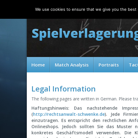
Friday, 07.08.2026
We use cookies to ensure that we give you the best e
Home
Match Analysis
Portraits
Tac
Legal Information
The following pages are written in German. Please tr
Haftungshinweis: Das nachstehende Impre
(
http://rechtsanwalt-schwenke.de
). Jede Firmi
einzutragen. Es entspricht den rechtlichen Anf
Onlineshops. Jedoch sollten Sie das Muster 
konkretes Geschäftsmodell verwenden. Die K