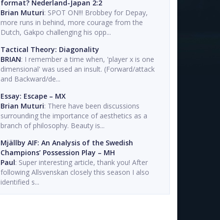
format? Nederland-Japan 2:2
Brian Muturi
: SPOT ON!!! Brobbey for Depay,
more runs in behind, more courage from the
Dutch, Gakpo challenging his opp...
Tactical Theory: Diagonality
BRIAN
: I remember a time when, 'player x is one
dimensional' was used an insult. (Forward/attack
and Backward/de...
Essay: Escape – MX
Brian Muturi
: There have been discussions
surrounding the importance of aesthetics as a
branch of philosophy. Beauty is...
Mjällby AIF: An Analysis of the Swedish
Champions’ Possession Play – MH
Paul
: Super interesting article, thank you! After
following Allsvenskan closely this season I also
identified s...